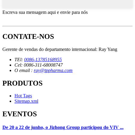
Escreva sua mensagem aqui e envie para nós
CONTATE-NOS
Gerente de vendas do departamento internacional: Ray Yang
TEl:
0086-13785168955
Cel: 0086-311-68008747
O email :
ray@tppharma.com
PRODUTOS
Hot Tags
Sitemap.xml
EVENTOS
De 20 a 22 de junho, o Jizhong Group participou do VIV ...