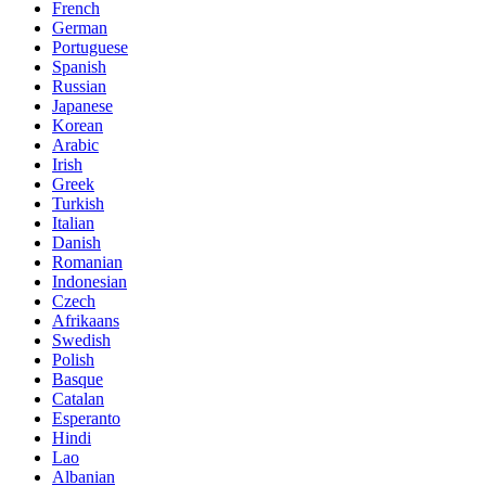
French
German
Portuguese
Spanish
Russian
Japanese
Korean
Arabic
Irish
Greek
Turkish
Italian
Danish
Romanian
Indonesian
Czech
Afrikaans
Swedish
Polish
Basque
Catalan
Esperanto
Hindi
Lao
Albanian