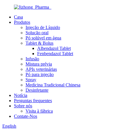
Casa
Produtos
Injeção de Líquido
Solução oral
Pó solúvel em água
Tablet & Bolus
Albendazol Tablet
Fenbendazol Tablet
Infusão
Mistura prévia
APIs veterinárias
Pó para injeção
Spray
Medicina Tradicional Chinesa
Desinfetante
Notícia
Perguntas frequentes
Sobre nós
Visita à fábrica
Contate-Nos
English