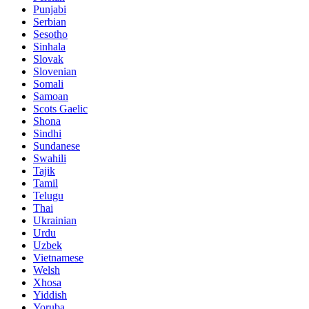
Punjabi
Serbian
Sesotho
Sinhala
Slovak
Slovenian
Somali
Samoan
Scots Gaelic
Shona
Sindhi
Sundanese
Swahili
Tajik
Tamil
Telugu
Thai
Ukrainian
Urdu
Uzbek
Vietnamese
Welsh
Xhosa
Yiddish
Yoruba